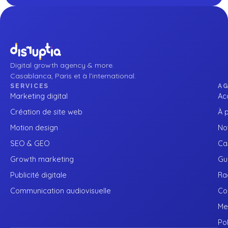
Digital growth agency & more.
Casablanca, Paris et à l’international.
SERVICES
A
Marketing digital
Ac
Création de site web
À 
Motion design
No
SEO & GEO
Cas
Growth marketing
Gu
Publicité digitale
Ra
Communication audiovisuelle
Co
Me
Pol