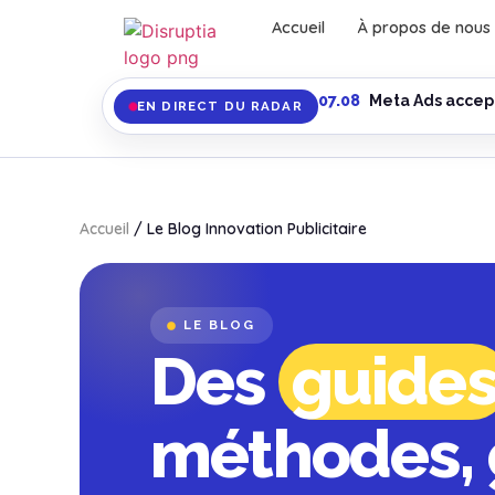
Accueil
À propos de nous
07.08
Meta Ads accept
EN DIRECT DU RADAR
Accueil
/
Le Blog Innovation Publicitaire
LE BLOG
Des
guide
méthodes,