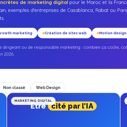
oncrètes de marketing digital
pour le Maroc et la Franc
in, exemples d'entreprises de Casablanca, Rabat ou Paris
s.
rowth marketing
Création de sites web
Motion design
e dirigeant ou de responsable marketing : combien ça coûte, co
en 2026.
Non classé
Web Design
MARKETING DIGITAL
Être
cité par l’IA