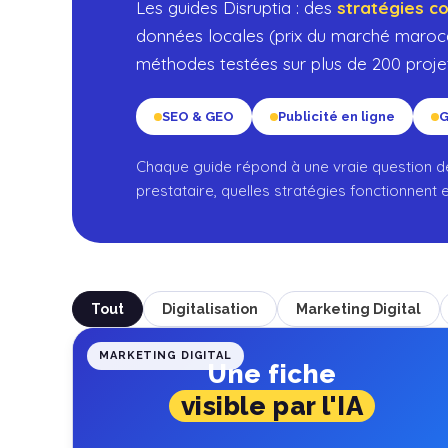
Les guides Disruptia : des
stratégies c
données locales (prix du marché maroca
méthodes testées sur plus de 200 projet
SEO & GEO
Publicité en ligne
G
Chaque guide répond à une vraie question d
prestataire, quelles stratégies fonctionnent 
Tout
Digitalisation
Marketing Digital
MARKETING DIGITAL
Une fiche
visible par l'IA