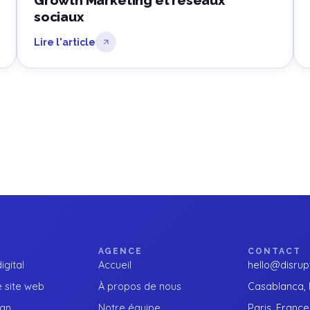
Growth Marketing et réseaux
sociaux
Lire l'article
AGENCE
CONTACT
igital
Accueil
hello@disrupt
 site web
À propos de nous
Casablanca,
ign
Notre équipe
Paris, France