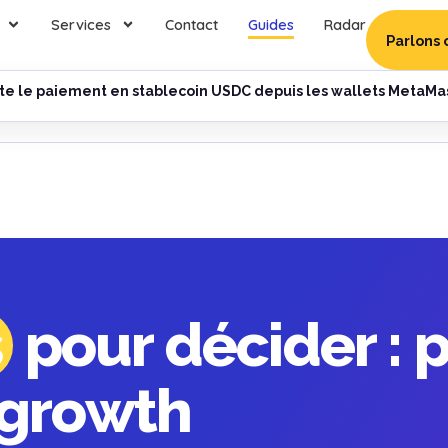
Services
Contact
Guides
Radar
Parlons 
e le paiement en stablecoin USDC depuis les wallets MetaMa
s
pour décider : p
 growth