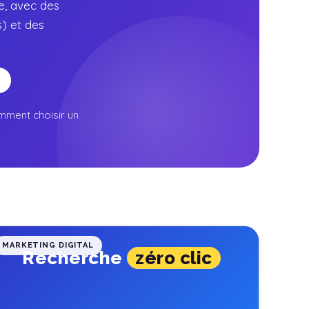
e, avec des
) et des
mment choisir un
MARKETING DIGITAL
Recherche
zéro clic