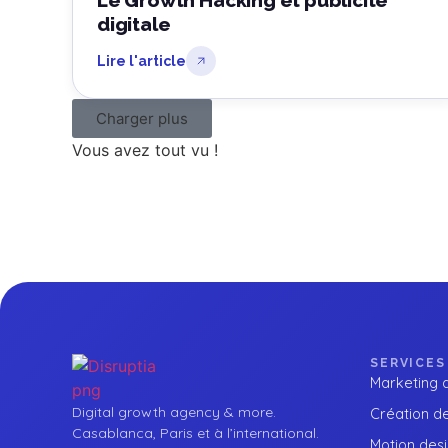
Le Growth Hacking et publicité
digitale
Lire l'article
Charger plus
Vous avez tout vu !
SERVICES
Marketing d
Digital growth agency & more.
Création de
Casablanca, Paris et à l’international.
Motion des