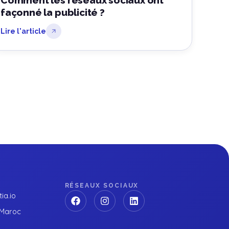
Comment les réseaux sociaux ont
façonné la publicité ?
Lire l'article
RÉSEAUX SOCIAUX
ia.io
 Maroc