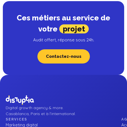
Ces métiers au service de
votre
projet
Audit offert, réponse sous 24h.
Contactez-nous
Digital growth agency & more.
Casablanca, Paris et à l’international.
SERVICES
A
Marketing digital
Ac