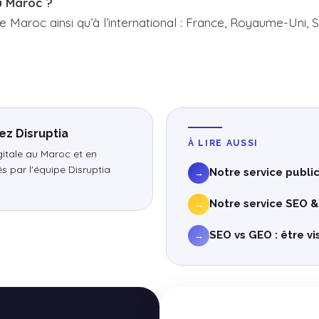
u Maroc ?
Maroc ainsi qu’à l’international : France, Royaume-Uni, S
ez Disruptia
À LIRE AUSSI
igitale au Maroc et en
s par l'équipe Disruptia
Notre service public
→
Notre service SEO &
→
SEO vs GEO : être vis
→