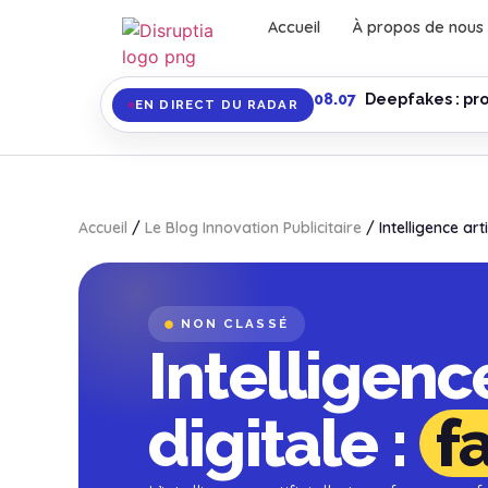
Accueil
À propos de nous
08.07
Deepfakes : pro
EN DIRECT DU RADAR
Accueil
/
Le Blog Innovation Publicitaire
/
Intelligence art
NON CLASSÉ
Intelligence
digitale :
f