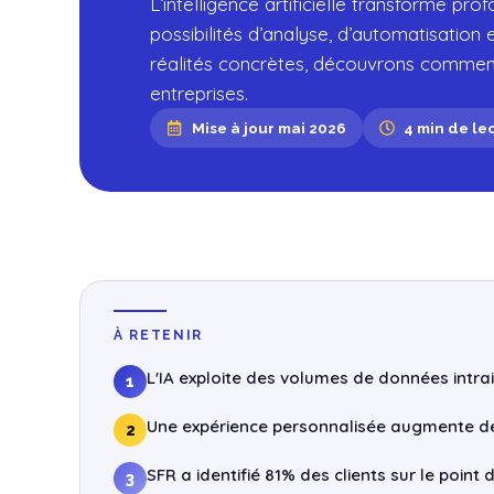
L’intelligence artificielle transforme pr
possibilités d’analyse, d’automatisation
réalités concrètes, découvrons comment l
entreprises.
Mise à jour mai 2026
4 min de le
À RETENIR
L'IA exploite des volumes de données intr
1
Une expérience personnalisée augmente de 
2
SFR a identifié 81% des clients sur le point 
3