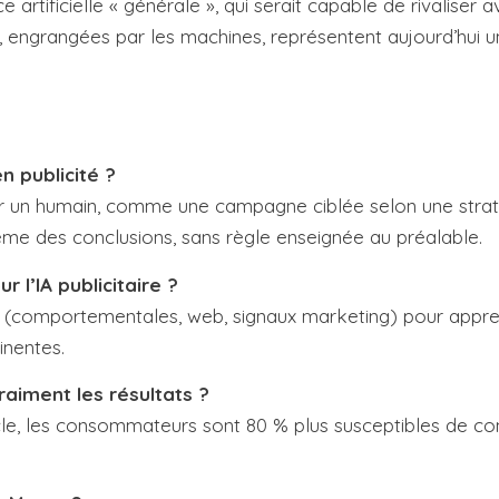
artificielle « générale », qui serait capable de rivaliser
engrangées par les machines, représentent aujourd’hui u
n publicité ?
r un humain, comme une campagne ciblée selon une stratég
ême des conclusions, sans règle enseignée au préalable.
 l’IA publicitaire ?
(comportementales, web, signaux marketing) pour appren
inentes.
raiment les résultats ?
icle, les consommateurs sont 80 % plus susceptibles de co