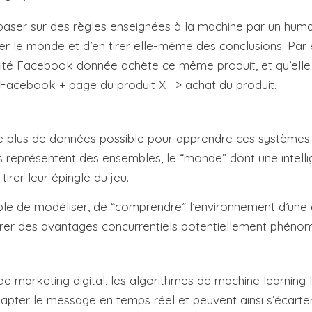
se baser sur des règles enseignées à la machine par un huma
r le monde et d’en tirer elle-même des conclusions. Par 
licité Facebook donnée achète ce même produit, et qu’elle
Facebook + page du produit X => achat du produit.
r le plus de données possible pour apprendre ces systèmes
 représentent des ensembles, le “monde” dont une intellige
irer leur épingle du jeu.
le de modéliser, de “comprendre” l’environnement d’une e
tirer des avantages concurrentiels potentiellement phéno
rketing digital, les algorithmes de machine learning leur
pter le message en temps réel et peuvent ainsi s’écarter