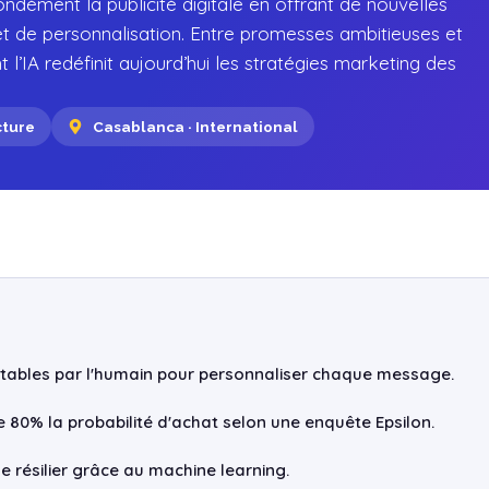
ofondément la publicité digitale en offrant de nouvelles
 et de personnalisation. Entre promesses ambitieuses et
’IA redéfinit aujourd’hui les stratégies marketing des
cture
Casablanca · International
aitables par l'humain pour personnaliser chaque message.
80% la probabilité d'achat selon une enquête Epsilon.
de résilier grâce au machine learning.