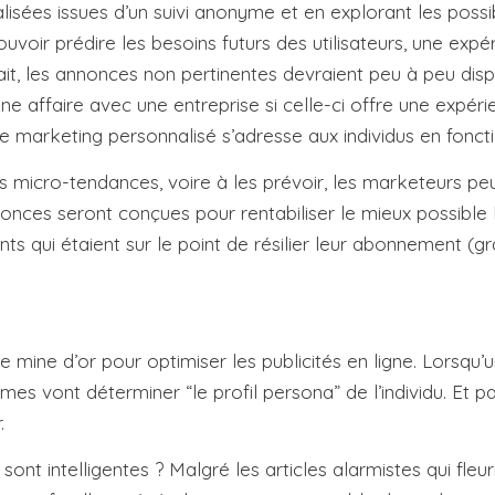
es issues d’un suivi anonyme et en explorant les possibilit
ouvoir prédire les besoins futurs des utilisateurs, une exp
ait, les annonces non pertinentes devraient peu à peu dis
affaire avec une entreprise si celle-ci offre une expérie
 marketing personnalisé s’adresse aux individus en fonctio
les micro-tendances, voire à les prévoir, les marketeurs p
nnonces seront conçues pour rentabiliser le mieux possible 
lients qui étaient sur le point de résilier leur abonnemen
e mine d’or pour optimiser les publicités en ligne. Lorsqu’un
s vont déterminer “le profil persona” de l’individu. Et par
.
ont intelligentes ? Malgré les articles alarmistes qui fleu