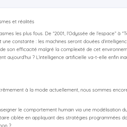
tasmes et réalités
fantasmes les plus fous. De “2001, l’Odyssée de l’espace” à 
t une constante : les machines seront douées d’intelligence
uve de son efficacité malgré la complexité de cet environn
aujourd’hui ? L’intelligence artificielle va-t-elle enfin in
t extrêmement à la mode actuellement, nous sommes encore 
seigner le comportement humain via une modélisation du mo
ire ciblée en appliquant des stratégies programmées dans
 non ?