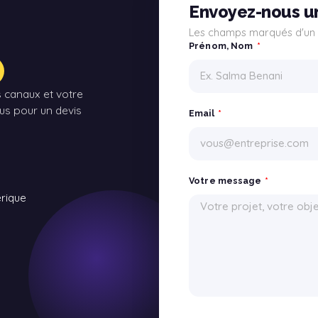
Envoyez-nous u
Les champs marqués d'un
Prénom, Nom
s canaux et votre
us pour un devis
Email
Votre message
érique