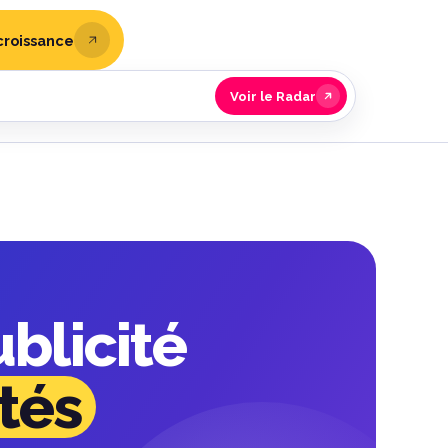
croissance
Voir le Radar
ublicité
tés