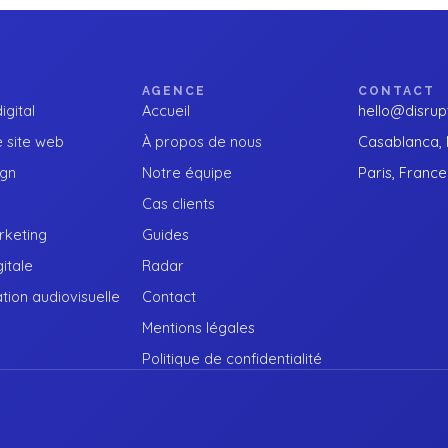
AGENCE
CONTACT
igital
Accueil
hello@disrupt
 site web
À propos de nous
Casablanca,
ign
Notre équipe
Paris, France
Cas clients
keting
Guides
gitale
Radar
ion audiovisuelle
Contact
Mentions légales
Politique de confidentialité