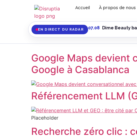
Accueil
À propos de nous
07.08
Dime Beauty bai
EN DIRECT DU RADAR
Google Maps devient co
Google à Casablanca
Référencement LLM (GE
Placeholder
Recherche zéro clic : 